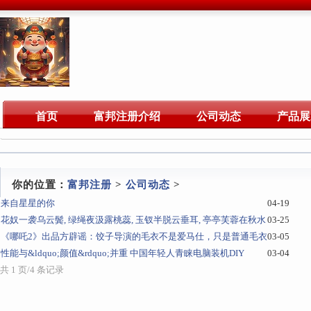
首页
富邦注册介绍
公司动态
产品展
你的位置：
富邦注册
>
公司动态
>
来自星星的你
04-19
花奴一袭乌云鬓, 绿绳夜汲露桃蕊, 玉钗半脱云垂耳, 亭亭芙蓉在秋水
03-25
《哪吒2》出品方辟谣：饺子导演的毛衣不是爱马仕，只是普通毛衣
03-05
性能与&ldquo;颜值&rdquo;并重 中国年轻人青睐电脑装机DIY
03-04
共 1 页/4 条记录